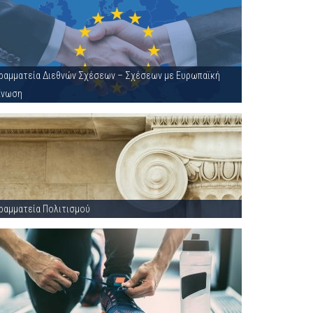
ραμματεία Διεθνών Σχέσεων – Σχέσεων με Ευρωπαϊκή
Ένωση
ραμματεία Πολιτισμού