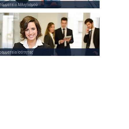
ραμματεία Αθλητισμού
ραμματεία Ισότητας