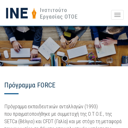
Togg
navig
Πρόγραμμα FORCE
Πρόγραμμα εκπαιδευτικών ανταλλαγών (1993)
που πραγματοποιήθηκε με συμμετοχή της Ο.Τ.Ο.Ε., της
SETCa (Βέλγιο) και CFDT (Γαλία) και με στόχο τη μεταφορά